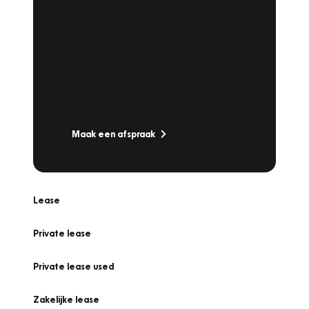
Plan een
Werkplaatsafspraak
Is uw auto toe aan Onderhoud,
Bandenwissel of een Vakantiecheck? Plan
online een afspraak!
Maak een afspraak
Lease
Private lease
Private lease used
Zakelijke lease