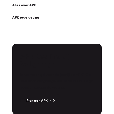
Alles over APK
APK regelgeving
APK Keuring bij
Vakgarage!
Is het weer tijd voor de jaarlijkse APK? Ga
snel naar Vakgarage bij u in de buurt, en ga
zonder zorgen de weg op!
Plan een APK in