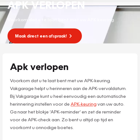
APK VERLOPEN
APK
Voorkom dat u te laat bent met uw APK keuring
Maak direct een afspraak!
Apk verlopen
Voorkom dat u te laat bent met uw APK-keuring.
Vakgarage helpt u herinneren aan de APK-vervaldatum.
Bij Vakgarage kunt u heel eenvoudig een automatische
herinnering instellen voor de
APK-keuring
van uw auto.
Ga naar het blokje ‘APK-reminder’ en zet de reminder
voor de APK-check aan. Zo bent u altijd op tijd en
voorkomt u onnodige boetes.