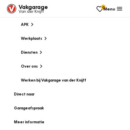
Vakgarage
0
Menu
Van der Knijff
APK
Werkplaats
Diensten
Over ons
Werken bij Vakgarage van der Knijff
Direct naar
Garageafspraak
Meer informatie