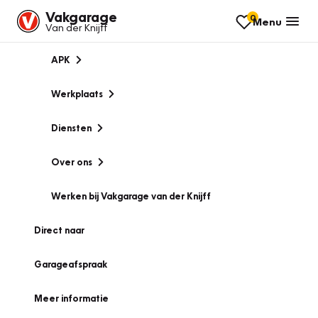
Vakgarage
0
Menu
Van der Knijff
APK
Werkplaats
Diensten
Over ons
Werken bij Vakgarage van der Knijff
Direct naar
Garageafspraak
Meer informatie