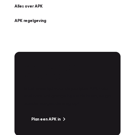
Alles over APK
APK regelgeving
APK Keuring bij
Vakgarage!
Is het weer tijd voor de jaarlijkse APK? Ga
snel naar Vakgarage bij u in de buurt, en ga
zonder zorgen de weg op!
Plan een APK in