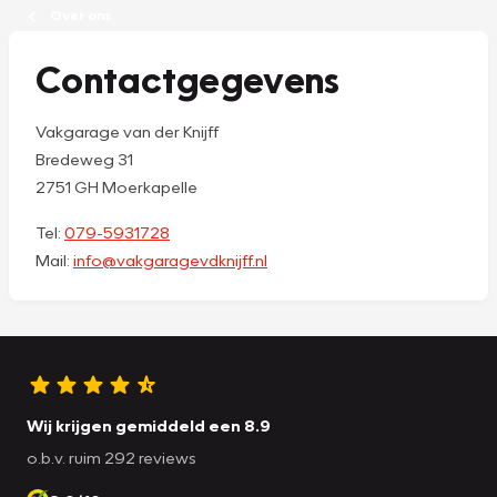
Over ons
Contactgegevens
Vakgarage van der Knijff
Bredeweg 31
2751 GH Moerkapelle
Tel:
079-5931728
Mail:
info@vakgaragevdknijff.nl
Wij krijgen gemiddeld een 8.9
o.b.v. ruim 292 reviews