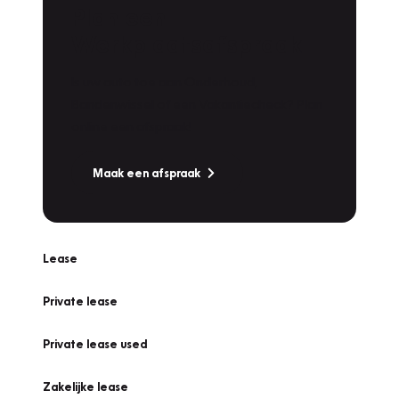
Plan een
Werkplaatsafspraak
Is uw auto toe aan Onderhoud,
Bandenwissel of een Vakantiecheck? Plan
online een afspraak!
Maak een afspraak
Lease
Private lease
Private lease used
Zakelijke lease