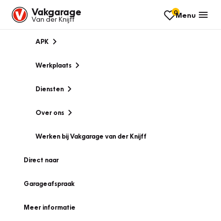
Vakgarage
0
Menu
Van der Knijff
APK
Werkplaats
Diensten
Over ons
Werken bij Vakgarage van der Knijff
Direct naar
Garageafspraak
Meer informatie