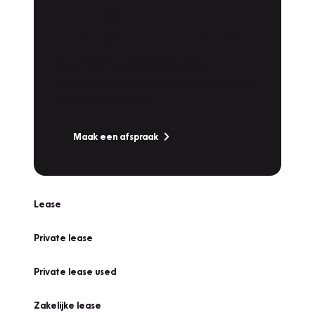
Plan een
Werkplaatsafspraak
Is uw auto toe aan Onderhoud,
Bandenwissel of een Vakantiecheck? Plan
online een afspraak!
Maak een afspraak
Lease
Private lease
Private lease used
Zakelijke lease