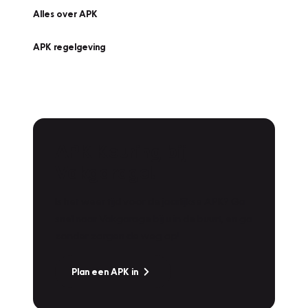
Alles over APK
APK regelgeving
APK Keuring bij
Vakgarage!
Is het weer tijd voor de jaarlijkse APK? Ga
snel naar Vakgarage bij u in de buurt, en ga
zonder zorgen de weg op!
Plan een APK in