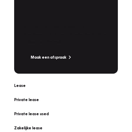
Plan een
Werkplaatsafspraak
Is uw auto toe aan Onderhoud,
Bandenwissel of een Vakantiecheck? Plan
online een afspraak!
Maak een afspraak
Lease
Private lease
Private lease used
Zakelijke lease