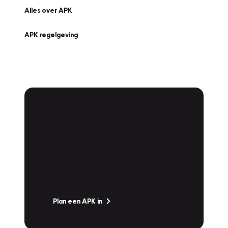
Alles over APK
APK regelgeving
APK Keuring bij
Vakgarage!
Is het weer tijd voor de jaarlijkse APK? Ga
snel naar Vakgarage bij u in de buurt, en ga
zonder zorgen de weg op!
Plan een APK in