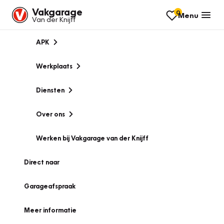
Vakgarage
0
Menu
Van der Knijff
APK
Werkplaats
Diensten
Over ons
Werken bij Vakgarage van der Knijff
Direct naar
Garageafspraak
Meer informatie