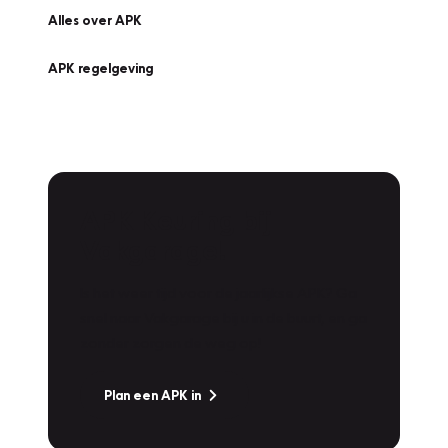
Alles over APK
APK regelgeving
APK Keuring bij
Vakgarage!
Is het weer tijd voor de jaarlijkse APK? Ga
snel naar Vakgarage bij u in de buurt, en ga
zonder zorgen de weg op!
Plan een APK in