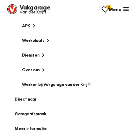
Vakgarage
0
Menu
Van der Knijff
APK
Werkplaats
Diensten
Over ons
Werken bij Vakgarage van der Knijff
Direct naar
Garageafspraak
Meer informatie