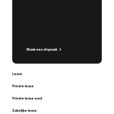
Plan een
Werkplaatsafspraak
Is uw auto toe aan Onderhoud,
Bandenwissel of een Vakantiecheck? Plan
online een afspraak!
Maak een afspraak
Lease
Private lease
Private lease used
Zakelijke lease