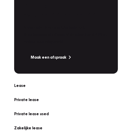
Plan een
Werkplaatsafspraak
Is uw auto toe aan Onderhoud,
Bandenwissel of een Vakantiecheck? Plan
online een afspraak!
Maak een afspraak
Lease
Private lease
Private lease used
Zakelijke lease