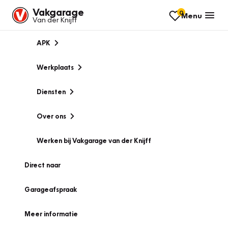
Vakgarage
0
Menu
Van der Knijff
APK
Werkplaats
Diensten
Over ons
Werken bij Vakgarage van der Knijff
Direct naar
Garageafspraak
Meer informatie