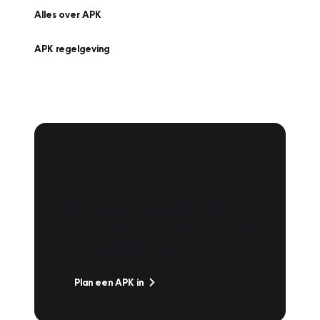
Alles over APK
APK regelgeving
APK Keuring bij
Vakgarage!
Is het weer tijd voor de jaarlijkse APK? Ga
snel naar Vakgarage bij u in de buurt, en ga
zonder zorgen de weg op!
Plan een APK in