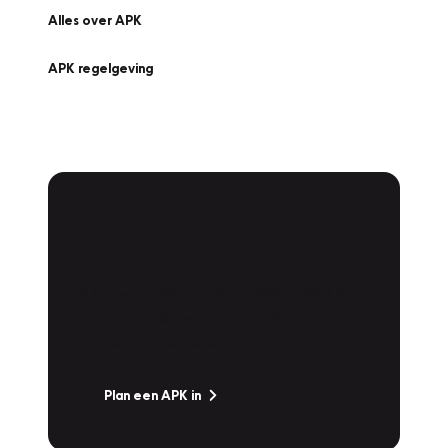
Alles over APK
APK regelgeving
APK Keuring bij
Vakgarage!
Is het weer tijd voor de jaarlijkse APK? Ga
snel naar Vakgarage bij u in de buurt, en ga
zonder zorgen de weg op!
Plan een APK in