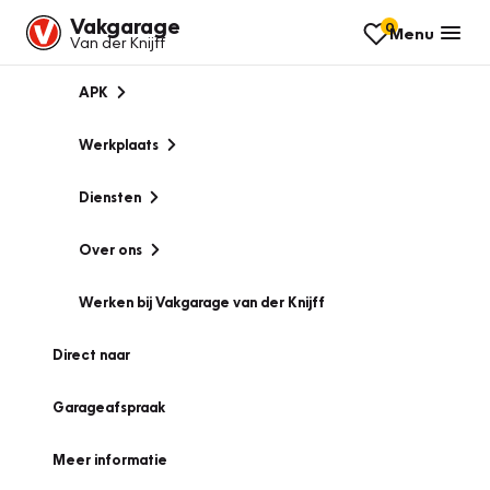
Vakgarage
0
Menu
Van der Knijff
APK
Werkplaats
Diensten
Over ons
Werken bij Vakgarage van der Knijff
Direct naar
Garageafspraak
Meer informatie