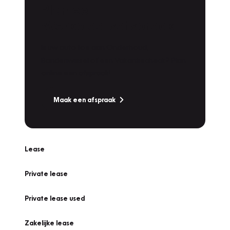
Plan een
Werkplaatsafspraak
Is uw auto toe aan Onderhoud,
Bandenwissel of een Vakantiecheck? Plan
online een afspraak!
Maak een afspraak
Lease
Private lease
Private lease used
Zakelijke lease